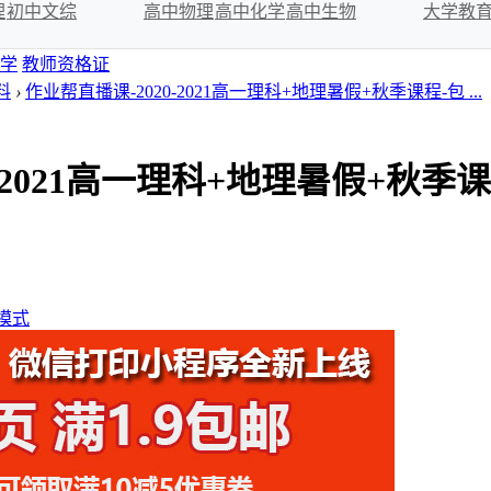
理
初中文综
高中物理
高中化学
高中生物
大学教
学
教师资格证
料
›
作业帮直播课-2020-2021高一理科+地理暑假+秋季课程-包 ...
0-2021高一理科+地理暑假+秋
模式