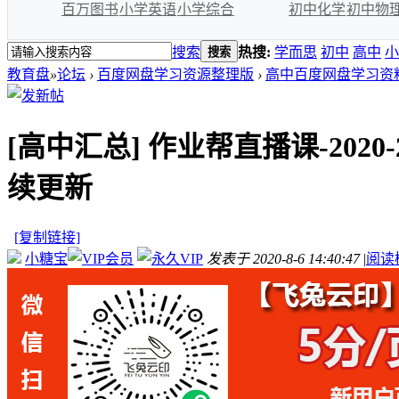
百万图书
小学英语
小学综合
初中化学
初中物
搜索
热搜:
学而思
初中
高中
小
搜索
教育盘
»
论坛
›
百度网盘学习资源整理版
›
高中百度网盘学习资
[高中汇总]
作业帮直播课-202
续更新
[复制链接]
小糖宝
发表于 2020-8-6 14:40:47
|
阅读