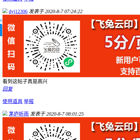
dyj12306
发表于 2020-8-7 07:24:22
闭
看到这帖子真是高兴
回复
使用道具
举报
茅庐听雨
发表于 2020-8-7 08:01:25