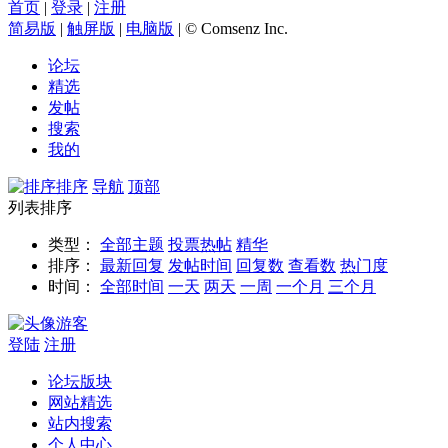
首页
|
登录
|
注册
简易版
|
触屏版
|
电脑版
|
© Comsenz Inc.
论坛
精选
发帖
搜索
我的
排序
导航
顶部
列表排序
类型：
全部主题
投票
热帖
精华
排序：
最新回复
发帖时间
回复数
查看数
热门度
时间：
全部时间
一天
两天
一周
一个月
三个月
游客
登陆
注册
论坛版块
网站精选
站内搜索
个人中心