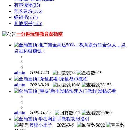
有声读物
(35)
艺术建筑
(185)
畅销书
(257)
其他图书
(125)
一分钟玩转教育盘指南
推广佣金高达50%！教育盘分销合伙人，点
点鼠标就赚钱！
admin
2024-1-23
38
919
[充值必看]充值盘币教程
admin
2021-3-29
1048
38153
[重要]新手发帖快速入门教程|发帖必看
admin
2020-10-12
917
33960
学盘网新手教程功能指引
篮球小王子
2020-9-6
5892