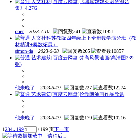
人文社科
[百度云网盘]《璐瑶妈妈英语资源合
集》4.27G
ooer
2023-7-10
241
11951
人文社科
苏教版四年级上下全册数学满分班（教
材精讲+奥数拓展）
simon-da
2023-6-28
205
10857
艺术建筑
[百度云网盘]梵高风景油画(高清图239
张)
他来晚了
2023-5-19
227
12274
艺术建筑
[百度云网盘]伦勃朗油画作品欣赏
他来晚了
2023-5-19
179
10216
1
2
3
4
.. 199
/ 199 页
下一页
数据加载中，请稍后...