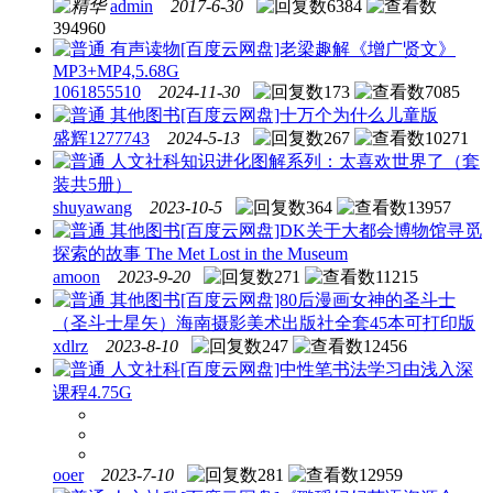
admin
2017-6-30
6384
394960
有声读物
[百度云网盘]老梁趣解《增广贤文》
MP3+MP4,5.68G
1061855510
2024-11-30
173
7085
其他图书
[百度云网盘]十万个为什么儿童版
盛辉1277743
2024-5-13
267
10271
人文社科
知识进化图解系列：太喜欢世界了（套
装共5册）
shuyawang
2023-10-5
364
13957
其他图书
[百度云网盘]DK关于大都会博物馆寻觅
探索的故事 The Met Lost in the Museum
amoon
2023-9-20
271
11215
其他图书
[百度云网盘]80后漫画女神的圣斗士
（圣斗士星矢）海南摄影美术出版社全套45本可打印版
xdlrz
2023-8-10
247
12456
人文社科
[百度云网盘]中性笔书法学习由浅入深
课程4.75G
ooer
2023-7-10
281
12959