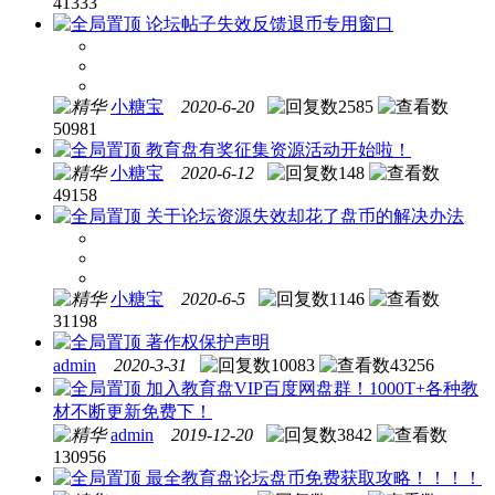
41333
论坛帖子失效反馈退币专用窗口
小糖宝
2020-6-20
2585
50981
教育盘有奖征集资源活动开始啦！
小糖宝
2020-6-12
148
49158
关于论坛资源失效却花了盘币的解决办法
小糖宝
2020-6-5
1146
31198
著作权保护声明
admin
2020-3-31
10083
43256
加入教育盘VIP百度网盘群！1000T+各种教
材不断更新免费下！
admin
2019-12-20
3842
130956
最全教育盘论坛盘币免费获取攻略！！！！