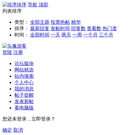
排序
导航
顶部
列表排序
类型：
全部主题
投票
热帖
精华
排序：
最新回复
发帖时间
回复数
查看数
热门度
时间：
全部时间
一天
两天
一周
一个月
三个月
游客
登陆
注册
论坛版块
网站精选
站内搜索
个人中心
我的消息
帖子提醒
发表新帖
看电脑版
您还未登录，立即登录？
确定
取消