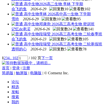
高中生物
2026高二生物 李林 下学期
会飞的鱼
2026-6-29
10
102
高中生物
李林 2026高中高一生物 下学期
雪吟
2026-6-29
10
95
高中生物
邓康尧 2026高三高考生物 密训班
记忆de承渃
2026-6-26
24
141
高中生物
段瑞莹 2026高三高考生物 二轮春季班
会飞的鱼
2026-6-23
9
105
高中生物
段瑞莹 2026高三高考生物 二轮寒假班
透明的心
2026-6-23
5
78
1
2
3
4
.. 102
/ 102 页
下一页
数据加载中，请稍后...
首页
|
登录
|
注册
简易版
|
触屏版
|
电脑版
|
© Comsenz Inc.
论坛
精选
发帖
搜索
我的