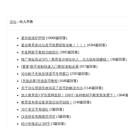
论坛
› 幼儿早教
著作权保护声明
(10068篇回复)
最全教育盘论坛盘币免费获取攻略！！！！
(6384篇回复)
学盘网新手教程功能指引
(5892篇回复)
推广佣金高达50%！教育盘分销合伙人，点点鼠标就赚钱！
(38篇回复)
[重要]新手发帖快速入门教程|发帖必看
(917篇回复)
论坛帖子失效反馈退币专用窗口
(2585篇回复)
[充值必看]充值盘币教程
(1048篇回复)
关于论坛资源失效却花了盘币的解决办法
(1146篇回复)
加入教育盘VIP百度网盘群！1000T+各种教材不断更新免费下！
(3840
教育盘有奖征集资源活动开始啦！
(148篇回复)
26个英文字母描红
(3篇回复)
汉语拼音笔顺规范书写
(3篇回复)
幼小衔接必认300字
(3篇回复)