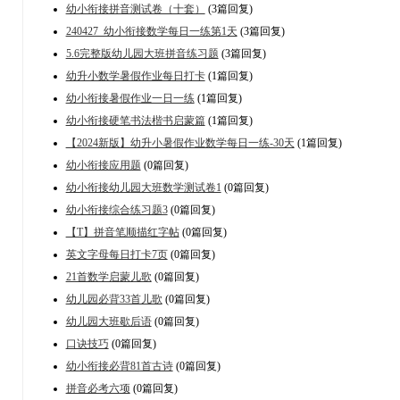
幼小衔接拼音测试卷（十套）
(3篇回复)
240427_幼小衔接数学每日一练第1天
(3篇回复)
5.6完整版幼儿园大班拼音练习题
(3篇回复)
幼升小数学暑假作业每日打卡
(1篇回复)
幼小衔接暑假作业一日一练
(1篇回复)
幼小衔接硬笔书法楷书启蒙篇
(1篇回复)
【2024新版】幼升小暑假作业数学每日一练-30天
(1篇回复)
幼小衔接应用题
(0篇回复)
幼小衔接幼儿园大班数学测试卷1
(0篇回复)
幼小衔接综合练习题3
(0篇回复)
【T】拼音笔顺描红字帖
(0篇回复)
英文字母每日打卡7页
(0篇回复)
21首数学启蒙儿歌
(0篇回复)
幼儿园必背33首儿歌
(0篇回复)
幼儿园大班歇后语
(0篇回复)
口诀技巧
(0篇回复)
幼小衔接必背81首古诗
(0篇回复)
拼音必考六项
(0篇回复)